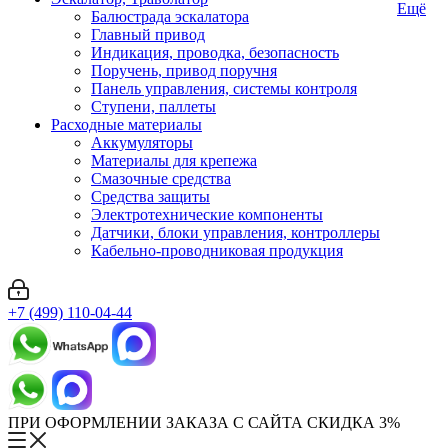
Ещё
Балюстрада эскалатора
Главный привод
Индикация, проводка, безопасность
Поручень, привод поручня
Панель управления, системы контроля
Ступени, паллеты
Расходные материалы
Аккумуляторы
Материалы для крепежа
Смазочные средства
Средства защиты
Электротехнические компоненты
Датчики, блоки управления, контроллеры
Кабельно-проводниковая продукция
+7 (499) 110-04-44
ПРИ ОФОРМЛЕНИИ ЗАКАЗА С САЙТА СКИДКА 3%