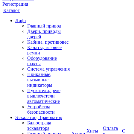
Регистрация
Каталог
Лифт
Главный привод
Двери, приводы
дверей
Кабина, противовес
Канаты, тяговые
ремни
Оборудование
шахты
Система управления
Приказные,
вызывные,
индикаторы
Пускатели, реле,
выключатели
автоматические
Устройства
безопасности
Эскалатор, Траволатор
Балюстрада
эскалатора
Оплата
Хиты
О
Главный привод
Акции
и