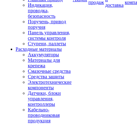
продаж
комп
Индикация,
доставка
проводка,
безопасность
Поручень, привод
поручня
Панель управления,
системы контроля
Ступени, паллеты
Расходные материалы
Аккумуляторы
Материалы для
крепежа
Смазочные средства
Средства защиты
Электротехнические
компоненты
Датчики, блоки
управления,
контроллеры
Кабельно-
проводниковая
продукция