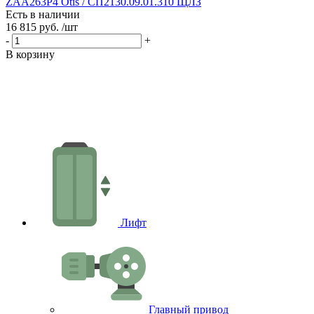
ZAA263P4 Otis / СП2130.09.01.310 ЩЛЗ
Есть в наличии
Е
16 815 руб.
/шт
1
-
+
-
В корзину
В
Лифт
Главный привод