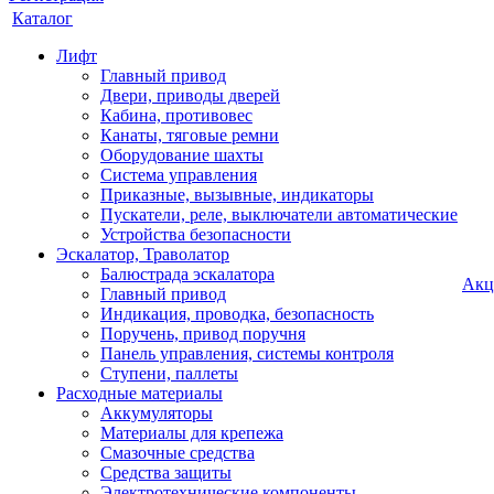
Каталог
Лифт
Главный привод
Двери, приводы дверей
Кабина, противовес
Канаты, тяговые ремни
Оборудование шахты
Система управления
Приказные, вызывные, индикаторы
Пускатели, реле, выключатели автоматические
Устройства безопасности
Эскалатор, Траволатор
Балюстрада эскалатора
Акц
Главный привод
Индикация, проводка, безопасность
Поручень, привод поручня
Панель управления, системы контроля
Ступени, паллеты
Расходные материалы
Аккумуляторы
Материалы для крепежа
Смазочные средства
Средства защиты
Электротехнические компоненты