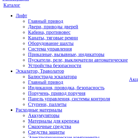
Каталог
Лифт
Главный привод
Двери, приводы дверей
Кабина, противовес
Канаты, тяговые ремни
Оборудование шахты
Система управления
Приказные, вызывные, индикаторы
Пускатели, реле, выключатели автоматические
Устройства безопасности
Эскалатор, Траволатор
Балюстрада эскалатора
Акц
Главный привод
Индикация, проводка, безопасность
Поручень, привод поручня
Панель управления, системы контроля
Ступени, паллеты
Расходные материалы
Аккумуляторы
Материалы для крепежа
Смазочные средства
Средства защиты
Электротехнические компоненты