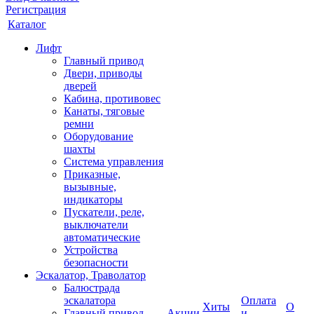
Регистрация
Каталог
Лифт
Главный привод
Двери, приводы
дверей
Кабина, противовес
Канаты, тяговые
ремни
Оборудование
шахты
Система управления
Приказные,
вызывные,
индикаторы
Пускатели, реле,
выключатели
автоматические
Устройства
безопасности
Эскалатор, Траволатор
Балюстрада
эскалатора
Оплата
Хиты
О
Главный привод
Акции
и