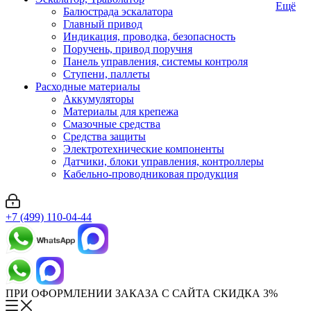
Ещё
Балюстрада эскалатора
Главный привод
Индикация, проводка, безопасность
Поручень, привод поручня
Панель управления, системы контроля
Ступени, паллеты
Расходные материалы
Аккумуляторы
Материалы для крепежа
Смазочные средства
Средства защиты
Электротехнические компоненты
Датчики, блоки управления, контроллеры
Кабельно-проводниковая продукция
+7 (499) 110-04-44
ПРИ ОФОРМЛЕНИИ ЗАКАЗА С САЙТА СКИДКА 3%