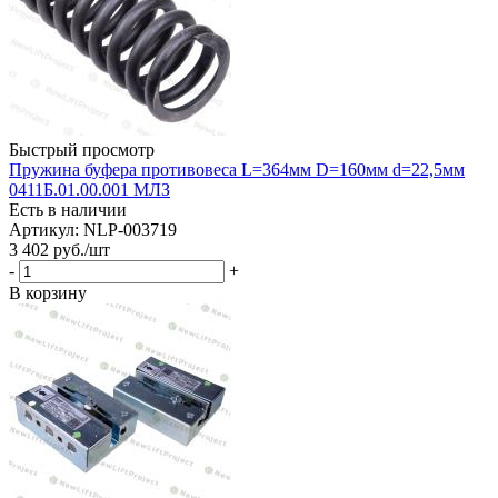
Быстрый просмотр
Пружина буфера противовеса L=364мм D=160мм d=22,5мм
0411Б.01.00.001 МЛЗ
Есть в наличии
Артикул: NLP-003719
3 402
руб.
/шт
-
+
В корзину