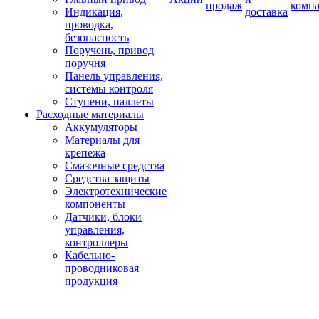
продаж
комп
Индикация,
доставка
проводка,
безопасность
Поручень, привод
поручня
Панель управления,
системы контроля
Ступени, паллеты
Расходные материалы
Аккумуляторы
Материалы для
крепежа
Смазочные средства
Средства защиты
Электротехнические
компоненты
Датчики, блоки
управления,
контроллеры
Кабельно-
проводниковая
продукция