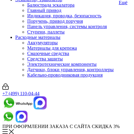
Ещё
Балюстрада эскалатора
Главный привод
Индикация, проводка, безопасность
Поручень, привод поручня
Панель управления, системы контроля
Ступени, паллеты
Расходные материалы
Аккумуляторы
Материалы для крепежа
Смазочные средства
Средства защиты
Электротехнические компоненты
Датчики, блоки управления, контроллеры
Кабельно-проводниковая продукция
+7 (499) 110-04-44
ПРИ ОФОРМЛЕНИИ ЗАКАЗА С САЙТА СКИДКА 3%