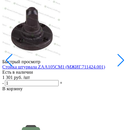
Быстрый просмотр
Стойка штурвала ZAA105CM1 (МЖИГ.711424.001)
М
Есть в наличии
в
1 301 руб.
/шт
Е
1
-
+
-
В корзину
В