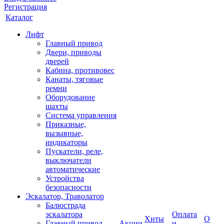
Регистрация
Каталог
Лифт
Главный привод
Двери, приводы
дверей
Кабина, противовес
Канаты, тяговые
ремни
Оборудование
шахты
Система управления
Приказные,
вызывные,
индикаторы
Пускатели, реле,
выключатели
автоматические
Устройства
безопасности
Эскалатор, Траволатор
Балюстрада
эскалатора
Оплата
Хиты
О
Главный привод
Акции
и