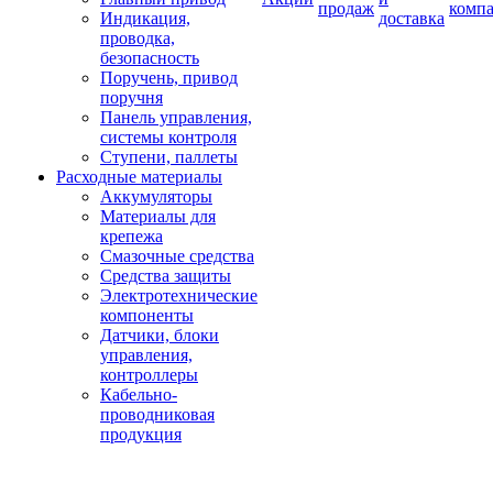
продаж
комп
Индикация,
доставка
проводка,
безопасность
Поручень, привод
поручня
Панель управления,
системы контроля
Ступени, паллеты
Расходные материалы
Аккумуляторы
Материалы для
крепежа
Смазочные средства
Средства защиты
Электротехнические
компоненты
Датчики, блоки
управления,
контроллеры
Кабельно-
проводниковая
продукция